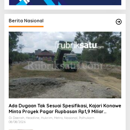
Berita Nasional
Ada Dugaan Tak Sesuai Spesifikasi, Kajari Konawe
Minta Proyek Pagar Rupbasan Rp1,9 Miliar
Dihentikan
Di Daerah, Headline, Hukrim, Metro, Nasional, Polhukam
08/08/2026