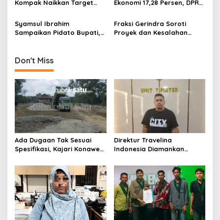
Kompak Naikkan Target
Ekonomi 17,28 Persen, DPRD
PAD 2027
Sebut Target Sangat
Realistis
Syamsul Ibrahim
Fraksi Gerindra Soroti
Sampaikan Pidato Bupati,
Proyek dan Kesalahan
Pengelolaan Keuangan
Penganggaran, Bupati
Daerah Harus Semakin
Konawe Akui Kekeliruan
Berkualitas
Kodefikasi APBD 2025
Don't Miss
Ada Dugaan Tak Sesuai
Direktur Travelina
Spesifikasi, Kajari Konawe
Indonesia Diamankan
Minta Proyek Pagar
Polresta Kendari, Kasus
Rupbasan Rp1,9 Miliar
Penelantaran Jemaah
Dihentikan
Umrah Masuk Babak Baru