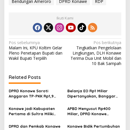
Bendungan Ameroro
DPRD Konawe
RDP
Ikuti Kami
N
Pos sebelumnya
Pos berikutnya
Malam Ini, KPU Koltim Gelar
Tingkatkan Pengelolaan
a
Pleno Penetapan Bupati dan
Lingkungan, DLH Konawe
v
Wakil Bupati Terpilih
Terima Dua Unit Mobil dan
10 Bak Sampah
i
g
Related Posts
a
s
DPRD Konawe Soroti
Belanja EO Rp1 Miliar
Anggaran TP-PKK Rp1,9
Dipertanyakan, Banggar
i
Miliar, Jangan APBD Habis
Minta Anggaran Dinas
p
untuk Perjalanan Dinas
Pariwisata Konawe
Konawe jadi Kabupaten
APBD Menyusut Rp400
Dirasionalisasi
Pertama di Sultra Miliki
Miliar, DPRD Konawe
o
Aplikasi Perpustakaan
Dorong OPD Lebih Efisien
s
Digital, DPRD Restui
dan Tepat Sasaran
DPRD dan Pemkab Konawe
Konawe Bidik Pertumbuhan
Anggaran Rp200 Juta