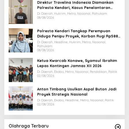
Direktur Travelina Indonesia Diamankan
Polresta Kendari, Kasus Penelantaran
Jemaah Umrah Masuk Babak Baru
Di Daerah, Hukrim, Metro, Nasional, Polhukam
08/08/2026
Polresta Kendari Tangkap Perempuan
Diduga Penipu Proyek, Korban Rugi Rp588,1
Juta
Di Daerah, Headline, Hukrim, Metro, Nasional,
Polhukam
08/08/2026
Ketua Kwarcab Konawe, Syamsul Ibrahim
Lepas Kontingen Jamnas XII 2026
Di Daerah, Ekobis, Metro, Nasional, Pendidikan, Politik
02/08/2026
Anton Timbang Usulkan Aspal Buton Jadi
Proyek Strategis Nasional
Di Daerah, Ekobis, Headline, Metro, Nasional, Politik
02/08/2026
Olahraga Terbaru