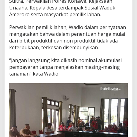
Sultra, Perwakilan Polres Konawe, Kejaksaan
s
Unaaha, Kepala desa terdampak Sosial Waduk
i
Ameroro serta masyarkat pemilik lahan.
I
V
Perwakilan pemilik lahan, Wadio dalam pernyataan
mengatakan bahwa dalam penentuan harga mulai
dari bibit produktif dan non produktif tidak ada
keterbukaan, terkesan disembunyikan.
“jangan langsung kita dikasih nominal akumulasi
pembayaran tanpa menjelaskan masing-masing
tanaman” kata Wadio