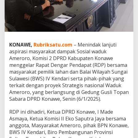
K
o
n
a
w
e
B
a
KONAWE,
Rubriksatu.com
– Menindak lanjuti
k
aspirasi masyarakat dampak Sosial waduk
a
Ameroro, Komisi 2 DPRD Kabupaten Konawe
l
menggelar Rapat Dengar Pendapat (RDP) bersama
R
D
masyarakat pemilik lahan dan Balai Wilayah Sungai
P
Sulawesi (BWS) IV Kendari serta pihak-pihak yang
d
terkait dengan proyek Strategis nasional Waduk
i
Ameroro, yang berlangsung di Gedung Gusli Topan
B
W
Sabara DPRD Konawe, Senin (6/1/2025).
S
S
RDP ini dihadiri, Ketua DPRD Konawe, I Made
u
Asmaya, Ketua Komisi II Eko Saputra Jaya bersama
l
anggota, Masyarakat Ameroro, pihak BPN Konawe,
a
w
BWS IV Kendari, Biro Pembangunan Provinsi
e