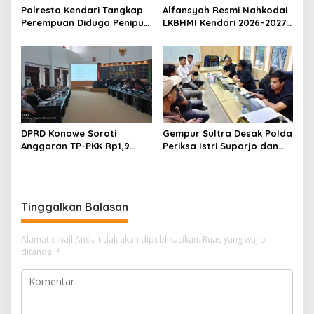
Polresta Kendari Tangkap
Alfansyah Resmi Nahkodai
Perempuan Diduga Penipu
LKBHMI Kendari 2026–2027,
Proyek, Korban Rugi
Bidik Penguatan Advokasi
Rp588,1 Juta
Hukum
DPRD Konawe Soroti
Gempur Sultra Desak Polda
Anggaran TP-PKK Rp1,9
Periksa Istri Suparjo dan
Miliar, Jangan APBD Habis
Segera Tahan Tersangka
untuk Perjalanan Dinas
Kasus Tambang Ilegal
Tinggalkan Balasan
Alamat email Anda tidak akan dipublikasikan.
Ruas yang wajib
ditandai
*