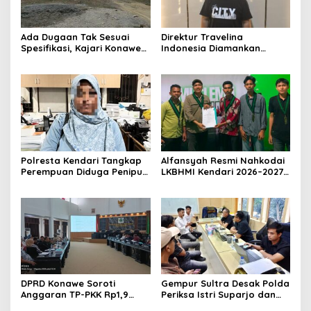
Ada Dugaan Tak Sesuai
Direktur Travelina
Spesifikasi, Kajari Konawe
Indonesia Diamankan
Minta Proyek Pagar
Polresta Kendari, Kasus
Rupbasan Rp1,9 Miliar
Penelantaran Jemaah
Dihentikan
Umrah Masuk Babak Baru
Polresta Kendari Tangkap
Alfansyah Resmi Nahkodai
Perempuan Diduga Penipu
LKBHMI Kendari 2026–2027,
Proyek, Korban Rugi
Bidik Penguatan Advokasi
Rp588,1 Juta
Hukum
DPRD Konawe Soroti
Gempur Sultra Desak Polda
Anggaran TP-PKK Rp1,9
Periksa Istri Suparjo dan
Miliar, Jangan APBD Habis
Segera Tahan Tersangka