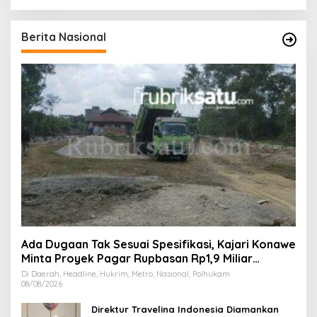
Berita Nasional
Ada Dugaan Tak Sesuai Spesifikasi, Kajari Konawe
Minta Proyek Pagar Rupbasan Rp1,9 Miliar
Dihentikan
Di Daerah, Headline, Hukrim, Metro, Nasional, Polhukam
08/08/2026
Direktur Travelina Indonesia Diamankan