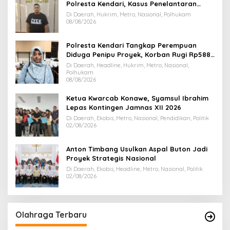
Polresta Kendari, Kasus Penelantaran
Jemaah Umrah Masuk Babak Baru
Di Daerah, Hukrim, Metro, Nasional, Polhukam
08/08/2026
Polresta Kendari Tangkap Perempuan
Diduga Penipu Proyek, Korban Rugi Rp588,1
Juta
Di Daerah, Headline, Hukrim, Metro, Nasional,
Polhukam
08/08/2026
Ketua Kwarcab Konawe, Syamsul Ibrahim
Lepas Kontingen Jamnas XII 2026
Di Daerah, Ekobis, Metro, Nasional, Pendidikan, Politik
02/08/2026
Anton Timbang Usulkan Aspal Buton Jadi
Proyek Strategis Nasional
Di Daerah, Ekobis, Headline, Metro, Nasional, Politik
02/08/2026
Olahraga Terbaru