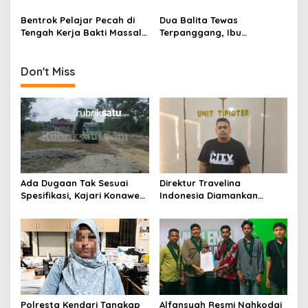
Sindikat Aborsi Ilegal di
Sandal Ditemukan di
Kendari
Jembatan Teluk Kendari
Bentrok Pelajar Pecah di
Dua Balita Tewas
Tengah Kerja Bakti Massal
Terpanggang, Ibu
Kota Kendari
Tinggalkan Rumah untuk
Beli Makan Bersama
Kekasih
Don't Miss
Ada Dugaan Tak Sesuai
Direktur Travelina
Spesifikasi, Kajari Konawe
Indonesia Diamankan
Minta Proyek Pagar
Polresta Kendari, Kasus
Rupbasan Rp1,9 Miliar
Penelantaran Jemaah
Dihentikan
Umrah Masuk Babak Baru
Polresta Kendari Tangkap
Alfansyah Resmi Nahkodai