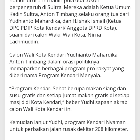
nomor urut 2 ini hadiri pula dua tokoh
b
berpengaruh di Sultra. Mereka adalah Ketua Umum
u
Kadin Sultra, Anton Timbang selaku orang tua dari
a
Yudhianto Mahardika, dan H.Ishak Ismail (Ketua
n
S
DPC PDIP Kota Kendari/ Anggota DPRD Kota),
i
suami dari calon Wakil Wali Kota, Nirna
m
Lachmuddin.
p
a
Calon Wali Kota Kendari Yudhianto Mahardika
t
i
Anton Timbang dalam orasi politiknya
s
memaparkan berbagai program pro rakyat yang
a
diberi nama Program Kendari Menyala.
n
“Program Kendari Sehat berupa makan siang dan
susu gratis dan setiap Jumat makan gratis di setiap
masjid di Kota Kendari,” beber Yudhi sapaan akrab
calon Wali Kota Kendari ini.
Kemudian lanjut Yudhi, program Kendari Nyaman
untuk perbaikan jalan rusak dekitar 208 kilometer.