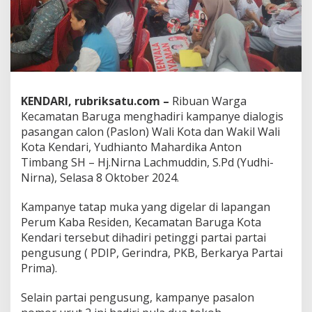
i
-
N
i
r
n
a
d
KENDARI, rubriksatu.com –
Ribuan Warga
i
Kecamatan Baruga menghadiri kampanye dialogis
B
pasangan calon (Paslon) Wali Kota dan Wakil Wali
a
Kota Kendari, Yudhianto Mahardika Anton
r
u
Timbang SH – Hj.Nirna Lachmuddin, S.Pd (Yudhi-
g
Nirna), Selasa 8 Oktober 2024.
a
D
Kampanye tatap muka yang digelar di lapangan
i
Perum Kaba Residen, Kecamatan Baruga Kota
h
a
Kendari tersebut dihadiri petinggi partai partai
d
pengusung ( PDIP, Gerindra, PKB, Berkarya Partai
i
Prima).
r
i
Selain partai pengusung, kampanye pasalon
R
i