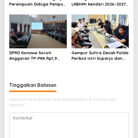
Perempuan Diduga Penipu
LKBHMI Kendari 2026–2027,
Proyek, Korban Rugi
Bidik Penguatan Advokasi
Rp588,1 Juta
Hukum
DPRD Konawe Soroti
Gempur Sultra Desak Polda
Anggaran TP-PKK Rp1,9
Periksa Istri Suparjo dan
Miliar, Jangan APBD Habis
Segera Tahan Tersangka
untuk Perjalanan Dinas
Kasus Tambang Ilegal
Tinggalkan Balasan
Alamat email Anda tidak akan dipublikasikan.
Ruas yang wajib
ditandai
*