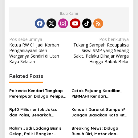
Ikuti Kami
N
Pos sebelumnya
Pos berikutnya
Ketua RW 01 Jadi Korban
Tukang Sampah Redupaksa
a
Penganiayaan oleh
Siswi SMP yang Sedang
v
Warganya Sendiri di Utan
Sakit, Pelaku Dihajar Warga
Kayu Selatan
Hingga Babak Belur
i
g
Related Posts
a
s
Polresta Kendari Tangkap
Cetak Pejuang Keadilan,
Perempuan Diduga Penipu
PERMAHI Kendari
i
Proyek, Korban Rugi
Rampungkan MAPERCA
p
Rp588,1 Juta
Angkatan VIII
Rp10 Miliar untuk Jaksa
Kendari Darurat Sampah?
dan Polisi, Benarkah
Jangan Biasakan Kota Kita
o
Kebutuhan Masyarakat
Hidup di Tengah Tumpukan
s
Bukan Prioritas Wali Kota
Sampah
Rahim Jadi Ladang Bisnis
Breaking News: Diduga
Kendari?
Gelap, Polisi Bongkar
Bunuh Diri, Motor dan