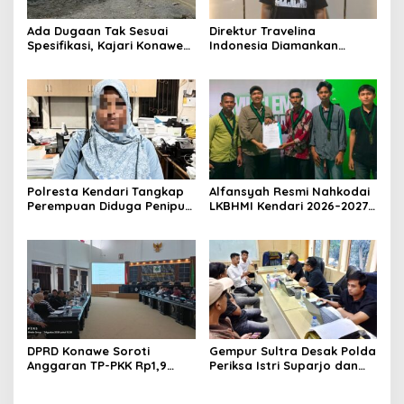
Ada Dugaan Tak Sesuai
Direktur Travelina
Spesifikasi, Kajari Konawe
Indonesia Diamankan
Minta Proyek Pagar
Polresta Kendari, Kasus
Rupbasan Rp1,9 Miliar
Penelantaran Jemaah
Dihentikan
Umrah Masuk Babak Baru
Polresta Kendari Tangkap
Alfansyah Resmi Nahkodai
Perempuan Diduga Penipu
LKBHMI Kendari 2026–2027,
Proyek, Korban Rugi
Bidik Penguatan Advokasi
Rp588,1 Juta
Hukum
DPRD Konawe Soroti
Gempur Sultra Desak Polda
Anggaran TP-PKK Rp1,9
Periksa Istri Suparjo dan
Miliar, Jangan APBD Habis
Segera Tahan Tersangka
untuk Perjalanan Dinas
Kasus Tambang Ilegal