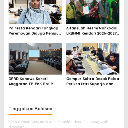
Polresta Kendari Tangkap
Alfansyah Resmi Nahkodai
Perempuan Diduga Penipu
LKBHMI Kendari 2026–2027,
Proyek, Korban Rugi
Bidik Penguatan Advokasi
Rp588,1 Juta
Hukum
DPRD Konawe Soroti
Gempur Sultra Desak Polda
Anggaran TP-PKK Rp1,9
Periksa Istri Suparjo dan
Miliar, Jangan APBD Habis
Segera Tahan Tersangka
untuk Perjalanan Dinas
Kasus Tambang Ilegal
Tinggalkan Balasan
Alamat email Anda tidak akan dipublikasikan.
Ruas yang wajib
ditandai
*