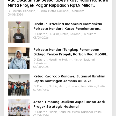
Ada Dugaan Tak Sesuai Spesifikasi, Kajari Konawe
Minta Proyek Pagar Rupbasan Rp1,9 Miliar
Dihentikan
Di Daerah, Headline, Hukrim, Metro, Nasional, Polhukam
08/08/2026
Direktur Travelina Indonesia Diamankan
Polresta Kendari, Kasus Penelantaran
Jemaah Umrah Masuk Babak Baru
Di Daerah, Hukrim, Metro, Nasional, Polhukam
08/08/2026
Polresta Kendari Tangkap Perempuan
Diduga Penipu Proyek, Korban Rugi Rp588,1
Juta
Di Daerah, Headline, Hukrim, Metro, Nasional,
Polhukam
08/08/2026
Ketua Kwarcab Konawe, Syamsul Ibrahim
Lepas Kontingen Jamnas XII 2026
Di Daerah, Ekobis, Metro, Nasional, Pendidikan, Politik
02/08/2026
Anton Timbang Usulkan Aspal Buton Jadi
Proyek Strategis Nasional
Di Daerah, Ekobis, Headline, Metro, Nasional, Politik
02/08/2026