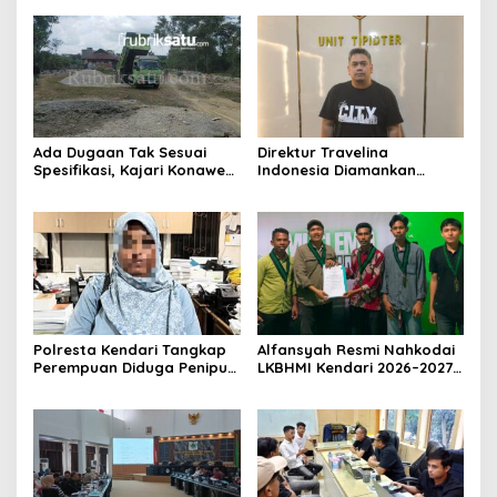
Ada Dugaan Tak Sesuai
Direktur Travelina
Spesifikasi, Kajari Konawe
Indonesia Diamankan
Minta Proyek Pagar
Polresta Kendari, Kasus
Rupbasan Rp1,9 Miliar
Penelantaran Jemaah
Dihentikan
Umrah Masuk Babak Baru
Polresta Kendari Tangkap
Alfansyah Resmi Nahkodai
Perempuan Diduga Penipu
LKBHMI Kendari 2026–2027,
Proyek, Korban Rugi
Bidik Penguatan Advokasi
Rp588,1 Juta
Hukum