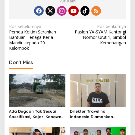
Ikuti Kami
N
Pos sebelumnya
Pos berikutnya
Pemda Koltim Serahkan
Paslon YA-SYAM Kantongi
a
Bantuan Tenaga Kerja
Nomor Urut 1, Simbol
v
Mandiri kepada 20
Kemenangan
Kelompok
i
g
Don't Miss
a
s
i
p
o
s
Ada Dugaan Tak Sesuai
Direktur Travelina
Spesifikasi, Kajari Konawe
Indonesia Diamankan
Minta Proyek Pagar
Polresta Kendari, Kasus
Rupbasan Rp1,9 Miliar
Penelantaran Jemaah
Dihentikan
Umrah Masuk Babak Baru