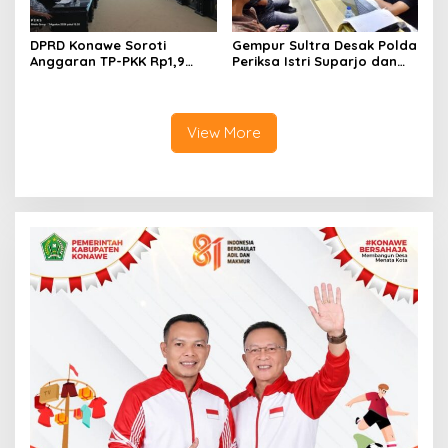
DPRD Konawe Soroti
Gempur Sultra Desak Polda
Anggaran TP-PKK Rp1,9
Periksa Istri Suparjo dan
Miliar, Jangan APBD Habis
Segera Tahan Tersangka
untuk Perjalanan Dinas
Kasus Tambang Ilegal
View More