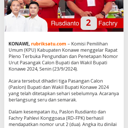
D
u
a
,
A
n
g
k
KONAWE,
rubriksatu.com
– Komisi Pemilihan
a
Umum (KPU) Kabupaten Konawe menggelar Rapat
I
d
Pleno Terbuka Pengundian dan Penetapan Nomor
a
Urut Pasangak Calon Bupati dan Wakil Bupati
m
Konawe 2024, Senin (23/9/2024).
a
n
Acara tersebut dihadiri tiga Pasangan Calon
S
e
(Paslon) Bupati dan Wakil Bupati Konawe 2024
m
yang telah ditetapkan sehari sebelumnya. Acaranya
u
berlangsung seru dan semarak.
a
C
Dalam kesempatan itu, Paslon Rusdianto dan
a
l
Fachry Pahlevi Konggoasa (RD-FPK) berhasil
o
mendapatkan nomor urut 2 (dua). Angka itu dinilai
n