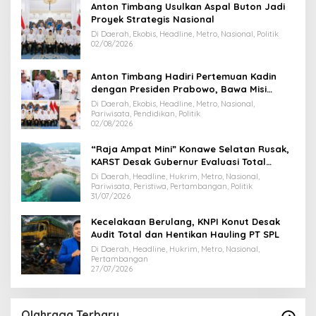
Anton Timbang Usulkan Aspal Buton Jadi
Proyek Strategis Nasional
Di Daerah, Ekobis, Headline, Metro, Nasional, Politik
02/08/2026
Anton Timbang Hadiri Pertemuan Kadin
dengan Presiden Prabowo, Bawa Misi
Majukan Ekonomi Sultra
Di Daerah, Ekobis, Headline, Metro, Nasional,
Pariwisata, Pendidikan, Politik
02/08/2026
“Raja Ampat Mini” Konawe Selatan Rusak,
KARST Desak Gubernur Evaluasi Total
Dispar Sultra
Di Daerah, Headline, Hukrim, Metro, Nasional,
Pariwisata, Peristiwa, Pertambangan, Politik
31/07/2026
Kecelakaan Berulang, KNPI Konut Desak
Audit Total dan Hentikan Hauling PT SPL
Di Daerah, Headline, Hukrim, Metro, Nasional,
Pertambangan
27/07/2026
Olahraga Terbaru