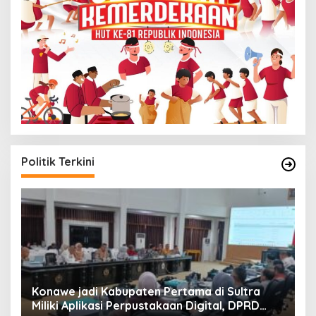
Politik Terkini
S
Konawe jadi Kabupaten Pertama di Sultra
K
Miliki Aplikasi Perpustakaan Digital, DPRD
B
Di