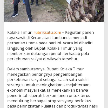
m
a
t
a
n
L
a
Kolaka Timur,
rubriksatu.com
– Kegiatan panen
m
raya sawit di Kecamatan Lambandia menjadi
b
a
perhatian utama pada hari ini. Acara ini dihadiri
n
langsung oleh Bupati Kolaka Timur, yang
d
memberikan dukungan penuh terhadap pola
i
perkebunan rakyat di wilayah tersebut.
a
,
K
Dalam sambutannya, Bupati Kolaka Timur
o
menegaskan pentingnya pengembangan
l
perkebunan rakyat sebagai salah satu solusi
a
strategis untuk meningkatkan kesejahteraan
k
ekonomi masyarakat. Ia menekankan bahwa
a
T
pemerintah daerah berkomitmen untuk terus
i
mendukung berbagai program yang berfokus
m
pada peningkatan kualitas dan produktivitas hasil
u