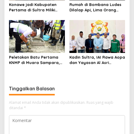
Konawe jadi Kabupaten
Rumah di Bombana Ludes
Pertama di Sultra Miliki
Dilalap Api, Lima Orang
Aplikasi Perpustakaan
Satu Keluarga Meninggal
Digital, DPRD Restui
Dunia
Anggaran Rp200 Juta
Peletakan Batu Pertama
Kadin Sultra, IAI Rawa Aopa
KNMP di Muara Sampara,
dan Yayasan Al Asri
Wabup Konawe Ajak Desa
Bersinergi Cetak Lulusan
Jemput Program Pusat
Siap Kerja
Tinggalkan Balasan
Alamat email Anda tidak akan dipublikasikan.
Ruas yang wajib
ditandai
*