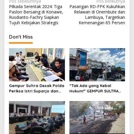
N
Pos sebelumnya
Pos berikutnya
Pilkada Serentak 2024: Tiga
Pasangan RD-FPK Kukuhkan
a
Paslon Bersaing di Konawe,
Relawan di Onembute dan
v
Rusdianto-Fachry Siapkan
Lambuya, Targetkan
Tujuh Kebijakan Strategis
Kemenangan 65 Persen
i
g
Don't Miss
a
s
i
p
o
s
Gempur Sultra Desak Polda
“Tak Ada yang Kebal
Periksa Istri Suparjo dan
Hukum!” GEMPUR SULTRA
Segera Tahan Tersangka
Geruduk Kantor Fajar S
Kasus Tambang Ilegal
Tanawali dan PT
Tadisangka, Siap Kuasai
Lahan Puuwatu