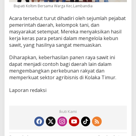
a
Bupati Koltim Bersama Warga Kec.Lambandia
t
D
Acara tersebut turut dihadiri oleh sejumlah pejabat
u
pemerintah daerah, kelompok tani, dan
k
masyarakat setempat. Mereka menyaksikan hasil
u
kerja keras para petani dalam mengelola kebun
n
g
sawit, yang hasilnya sangat memuaskan.
a
n
Diharapkan, keberhasilan panen raya sawit ini
P
dapat menjadi contoh bagi daerah lain dalam
e
mengembangkan perkebunan rakyat dan
n
u
memperkuat sektor agribisnis di Kolaka Timur.
h
Laporan redaksi
Ikuti Kami