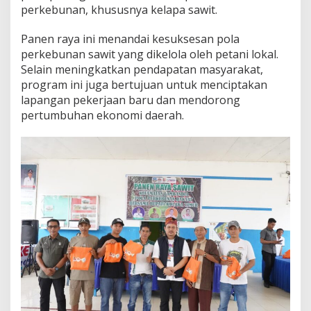
perkebunan, khususnya kelapa sawit.
r
,
D
Panen raya ini menandai kesuksesan pola
i
perkebunan sawit yang dikelola oleh petani lokal.
h
Selain meningkatkan pendapatan masyarakat,
a
program ini juga bertujuan untuk menciptakan
d
i
lapangan pekerjaan baru dan mendorong
r
pertumbuhan ekonomi daerah.
i
B
u
p
a
t
i
d
a
n
M
e
n
d
a
p