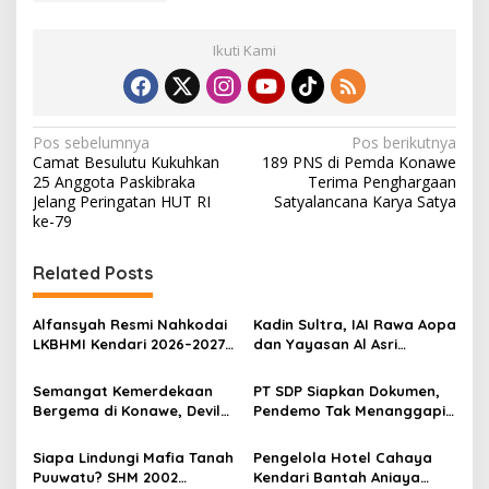
Ikuti Kami
N
Pos sebelumnya
Pos berikutnya
Camat Besulutu Kukuhkan
189 PNS di Pemda Konawe
a
25 Anggota Paskibraka
Terima Penghargaan
v
Jelang Peringatan HUT RI
Satyalancana Karya Satya
ke-79
i
g
Related Posts
a
s
Alfansyah Resmi Nahkodai
Kadin Sultra, IAI Rawa Aopa
LKBHMI Kendari 2026–2027,
dan Yayasan Al Asri
i
Bidik Penguatan Advokasi
Bersinergi Cetak Lulusan
p
Hukum
Siap Kerja
Semangat Kemerdekaan
PT SDP Siapkan Dokumen,
Bergema di Konawe, Devile
Pendemo Tak Menanggapi
o
HUT RI ke-81 Libatkan 98
Tantangan Adu Data
s
Barisan
Siapa Lindungi Mafia Tanah
Pengelola Hotel Cahaya
Puuwatu? SHM 2002
Kendari Bantah Aniaya