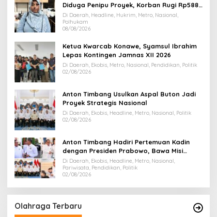
Diduga Penipu Proyek, Korban Rugi Rp588,1
Juta
Di Daerah, Headline, Hukrim, Metro, Nasional,
Polhukam
08/08/2026
Ketua Kwarcab Konawe, Syamsul Ibrahim
Lepas Kontingen Jamnas XII 2026
Di Daerah, Ekobis, Metro, Nasional, Pendidikan, Politik
02/08/2026
Anton Timbang Usulkan Aspal Buton Jadi
Proyek Strategis Nasional
Di Daerah, Ekobis, Headline, Metro, Nasional, Politik
02/08/2026
Anton Timbang Hadiri Pertemuan Kadin
dengan Presiden Prabowo, Bawa Misi
Majukan Ekonomi Sultra
Di Daerah, Ekobis, Headline, Metro, Nasional,
Pariwisata, Pendidikan, Politik
02/08/2026
Olahraga Terbaru