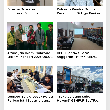
Direktur Travelina
Polresta Kendari Tangkap
Indonesia Diamankan
Perempuan Diduga Penipu
Polresta Kendari, Kasus
Proyek, Korban Rugi
Penelantaran Jemaah
Rp588,1 Juta
Umrah Masuk Babak Baru
Alfansyah Resmi Nahkodai
DPRD Konawe Soroti
LKBHMI Kendari 2026–2027,
Anggaran TP-PKK Rp1,9
Bidik Penguatan Advokasi
Miliar, Jangan APBD Habis
Hukum
untuk Perjalanan Dinas
Gempur Sultra Desak Polda
“Tak Ada yang Kebal
Periksa Istri Suparjo dan
Hukum!” GEMPUR SULTRA
Segera Tahan Tersangka
Geruduk Kantor Fajar S
Kasus Tambang Ilegal
Tanawali dan PT