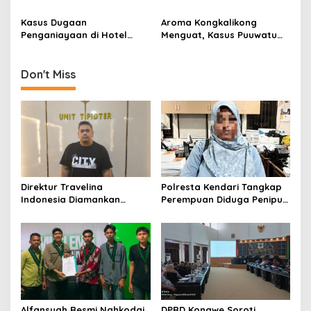
Dihapus, Sertifikat Baru
Tamu, Klaim Justru jadi
Muncul Misterius
Korban Kekerasan
Kasus Dugaan
Aroma Kongkalikong
Penganiayaan di Hotel
Menguat, Kasus Puuwatu
Cahaya Kendari Berujung
Naik Sidik, Aktor dan
Laporan ke Polresta
Pemodal Diburu
Don't Miss
Direktur Travelina
Polresta Kendari Tangkap
Indonesia Diamankan
Perempuan Diduga Penipu
Polresta Kendari, Kasus
Proyek, Korban Rugi
Penelantaran Jemaah
Rp588,1 Juta
Umrah Masuk Babak Baru
Alfansyah Resmi Nahkodai
DPRD Konawe Soroti