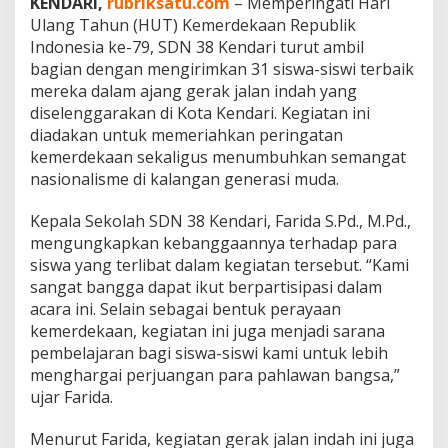
KENDARI,
rubriksatu.com
– Memperingati Hari
d
Ulang Tahun (HUT) Kemerdekaan Republik
e
Indonesia ke-79, SDN 38 Kendari turut ambil
n
bagian dengan mengirimkan 31 siswa-siswi terbaik
g
a
mereka dalam ajang gerak jalan indah yang
n
diselenggarakan di Kota Kendari. Kegiatan ini
G
diadakan untuk memeriahkan peringatan
e
kemerdekaan sekaligus menumbuhkan semangat
r
a
nasionalisme di kalangan generasi muda.
k
J
Kepala Sekolah SDN 38 Kendari, Farida S.Pd., M.Pd.,
a
mengungkapkan kebanggaannya terhadap para
l
siswa yang terlibat dalam kegiatan tersebut. “Kami
a
n
sangat bangga dapat ikut berpartisipasi dalam
I
acara ini. Selain sebagai bentuk perayaan
n
kemerdekaan, kegiatan ini juga menjadi sarana
d
pembelajaran bagi siswa-siswi kami untuk lebih
a
menghargai perjuangan para pahlawan bangsa,”
h
ujar Farida.
Menurut Farida, kegiatan gerak jalan indah ini juga