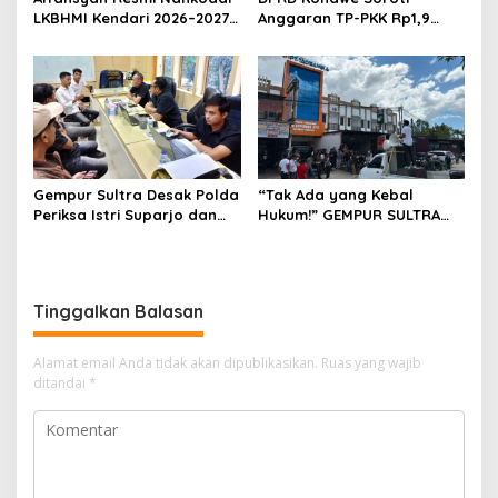
LKBHMI Kendari 2026–2027,
Anggaran TP-PKK Rp1,9
Bidik Penguatan Advokasi
Miliar, Jangan APBD Habis
Hukum
untuk Perjalanan Dinas
Gempur Sultra Desak Polda
“Tak Ada yang Kebal
Periksa Istri Suparjo dan
Hukum!” GEMPUR SULTRA
Segera Tahan Tersangka
Geruduk Kantor Fajar S
Kasus Tambang Ilegal
Tanawali dan PT
Tadisangka, Siap Kuasai
Lahan Puuwatu
Tinggalkan Balasan
Alamat email Anda tidak akan dipublikasikan.
Ruas yang wajib
ditandai
*