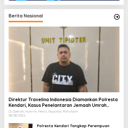
Berita Nasional
Direktur Travelina Indonesia Diamankan Polresta
Kendari, Kasus Penelantaran Jemaah Umrah
Masuk Babak Baru
Di Daerah, Hukrim, Metro, Nasional, Polhukam
08/08/2026
Polresta Kendari Tangkap Perempuan