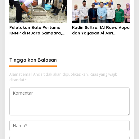
Peletakan Batu Pertama
Kadin Sultra, IAI Rawa Aopa
KNMP di Muara Sampara,
dan Yayasan Al Asri
Wabup Konawe Ajak Desa
Bersinergi Cetak Lulusan
Jemput Program Pusat
Siap Kerja
Tinggalkan Balasan
Alamat email Anda tidak akan dipublikasikan.
Ruas yang wajib
ditandai
*