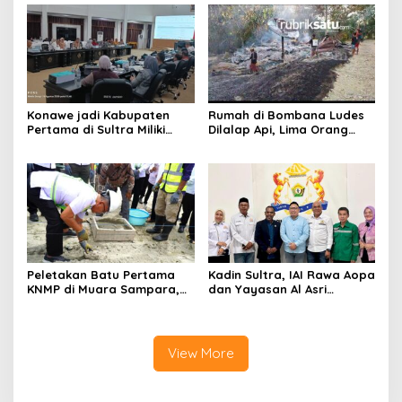
Tadisangka, Siap Kuasai
Lahan Puuwatu
Konawe jadi Kabupaten
Rumah di Bombana Ludes
Pertama di Sultra Miliki
Dilalap Api, Lima Orang
Aplikasi Perpustakaan
Satu Keluarga Meninggal
Digital, DPRD Restui
Dunia
Anggaran Rp200 Juta
Peletakan Batu Pertama
Kadin Sultra, IAI Rawa Aopa
KNMP di Muara Sampara,
dan Yayasan Al Asri
Wabup Konawe Ajak Desa
Bersinergi Cetak Lulusan
Jemput Program Pusat
Siap Kerja
View More