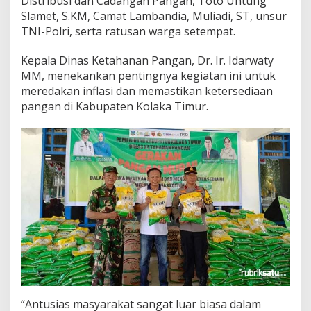
Distribusi dan Cadangan Pangan, Toto Untung
e
Slamet, S.KM, Camat Lambandia, Muliadi, ST, unsur
c
TNI-Polri, serta ratusan warga setempat.
a
m
Kepala Dinas Ketahanan Pangan, Dr. Ir. Idarwaty
a
t
MM, menekankan pentingnya kegiatan ini untuk
a
meredakan inflasi dan memastikan ketersediaan
n
pangan di Kabupaten Kolaka Timur.
L
a
m
b
a
n
d
i
a
“Antusias masyarakat sangat luar biasa dalam