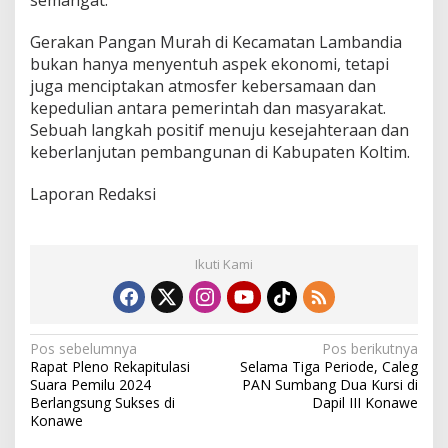
semangat.
Gerakan Pangan Murah di Kecamatan Lambandia
bukan hanya menyentuh aspek ekonomi, tetapi
juga menciptakan atmosfer kebersamaan dan
kepedulian antara pemerintah dan masyarakat.
Sebuah langkah positif menuju kesejahteraan dan
keberlanjutan pembangunan di Kabupaten Koltim.
Laporan Redaksi
Ikuti Kami
N
Pos sebelumnya
Pos berikutnya
Rapat Pleno Rekapitulasi
Selama Tiga Periode, Caleg
a
Suara Pemilu 2024
PAN Sumbang Dua Kursi di
v
Berlangsung Sukses di
Dapil III Konawe
Konawe
i