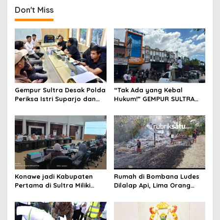
g
Don't Miss
a
s
i
p
o
s
Gempur Sultra Desak Polda
“Tak Ada yang Kebal
Periksa Istri Suparjo dan
Hukum!” GEMPUR SULTRA
Segera Tahan Tersangka
Geruduk Kantor Fajar S
Kasus Tambang Ilegal
Tanawali dan PT
Tadisangka, Siap Kuasai
Lahan Puuwatu
Konawe jadi Kabupaten
Rumah di Bombana Ludes
Pertama di Sultra Miliki
Dilalap Api, Lima Orang
Aplikasi Perpustakaan
Satu Keluarga Meninggal
Digital, DPRD Restui
Dunia
Anggaran Rp200 Juta