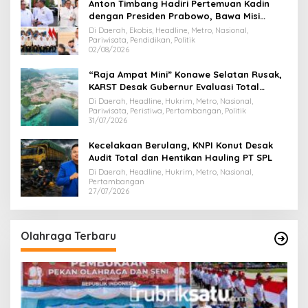
Anton Timbang Hadiri Pertemuan Kadin
dengan Presiden Prabowo, Bawa Misi
Majukan Ekonomi Sultra
Di Daerah, Ekobis, Headline, Metro, Nasional,
Pariwisata, Pendidikan, Politik
02/08/2026
“Raja Ampat Mini” Konawe Selatan Rusak,
KARST Desak Gubernur Evaluasi Total
Dispar Sultra
Di Daerah, Headline, Hukrim, Metro, Nasional,
Pariwisata, Peristiwa, Pertambangan, Politik
31/07/2026
Kecelakaan Berulang, KNPI Konut Desak
Audit Total dan Hentikan Hauling PT SPL
Di Daerah, Headline, Hukrim, Metro, Nasional,
Pertambangan
27/07/2026
Olahraga Terbaru