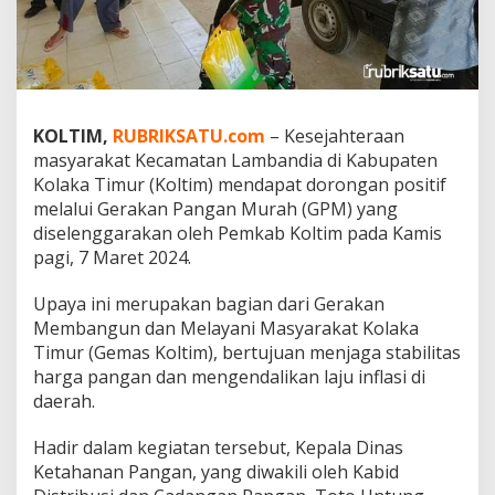
e
n
t
u
h
a
n
KOLTIM,
RUBRIKSATU.com
– Kesejahteraan
H
masyarakat Kecamatan Lambandia di Kabupaten
a
Kolaka Timur (Koltim) mendapat dorongan positif
r
melalui Gerakan Pangan Murah (GPM) yang
g
diselenggarakan oleh Pemkab Koltim pada Kamis
a
T
pagi, 7 Maret 2024.
e
r
Upaya ini merupakan bagian dari Gerakan
j
Membangun dan Melayani Masyarakat Kolaka
a
Timur (Gemas Koltim), bertujuan menjaga stabilitas
n
g
harga pangan dan mengendalikan laju inflasi di
k
daerah.
a
u
Hadir dalam kegiatan tersebut, Kepala Dinas
d
Ketahanan Pangan, yang diwakili oleh Kabid
i
K