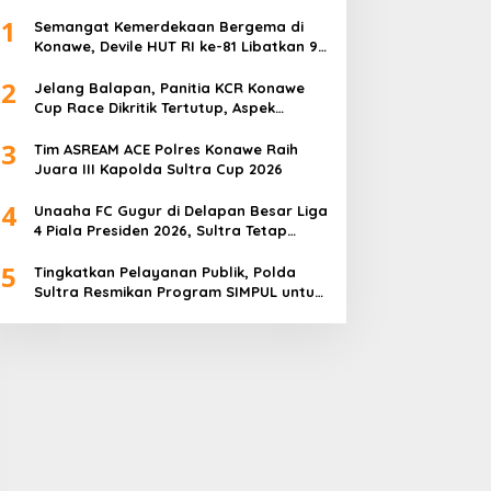
1
Semangat Kemerdekaan Bergema di
Konawe, Devile HUT RI ke-81 Libatkan 98
Barisan
2
Jelang Balapan, Panitia KCR Konawe
Cup Race Dikritik Tertutup, Aspek
Keselamatan Dipertanyakan
3
Tim ASREAM ACE Polres Konawe Raih
Juara III Kapolda Sultra Cup 2026
4
Unaaha FC Gugur di Delapan Besar Liga
4 Piala Presiden 2026, Sultra Tetap
Bangga
5
Tingkatkan Pelayanan Publik, Polda
Sultra Resmikan Program SIMPUL untuk
Masyarakat Pesisir