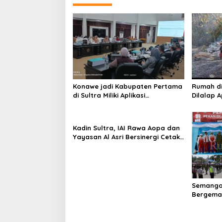
g
a
s
i
p
o
s
Konawe jadi Kabupaten Pertama
Rumah d
di Sultra Miliki Aplikasi
Dilalap 
Perpustakaan Digital, DPRD
Keluarga
Restui Anggaran Rp200 Juta
Kadin Sultra, IAI Rawa Aopa dan
Yayasan Al Asri Bersinergi Cetak
Lulusan Siap Kerja
Semanga
Bergema 
RI ke-81 