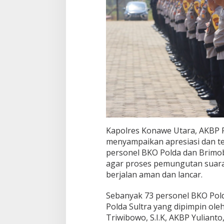
Kapolres Konawe Utara, AKBP Pri
menyampaikan apresiasi dan ter
personel BKO Polda dan Brimob
agar proses pemungutan suara
berjalan aman dan lancar.
Sebanyak 73 personel BKO Pold
Polda Sultra yang dipimpin ole
Triwibowo, S.I.K, AKBP Yuliant