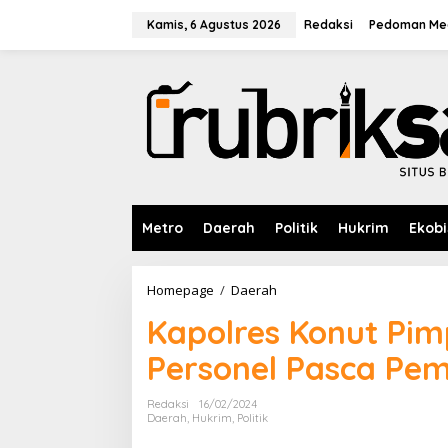
L
e
Kamis, 6 Agustus 2026
Redaksi
Pedoman Med
w
a
t
i
k
e
k
o
n
t
e
Metro
Daerah
Politik
Hukrim
Ekobi
n
Homepage
/
Daerah
K
a
Kapolres Konut Pimp
p
o
Personel Pasca Pem
l
r
e
Redaksi
16/02/2024
s
Daerah
,
Hukrim
,
Politik
K