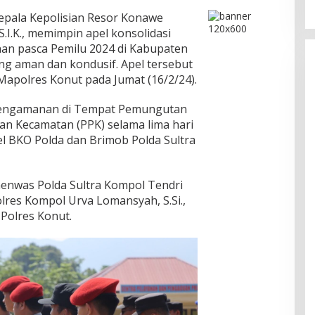
epala Kepolisian Resor Konawe
S.I.K., memimpin apel konsolidasi
n pasca Pemilu 2024 di Kabupaten
g aman dan kondusif. Apel tersebut
Mapolres Konut pada Jumat (16/2/24).
pengamanan di Tempat Pemungutan
han Kecamatan (PPK) selama lima hari
el BKO Polda dan Brimob Polda Sultra
menwas Polda Sultra Kompol Tendri
apolres Kompol Urva Lomansyah, S.Si.,
 Polres Konut.