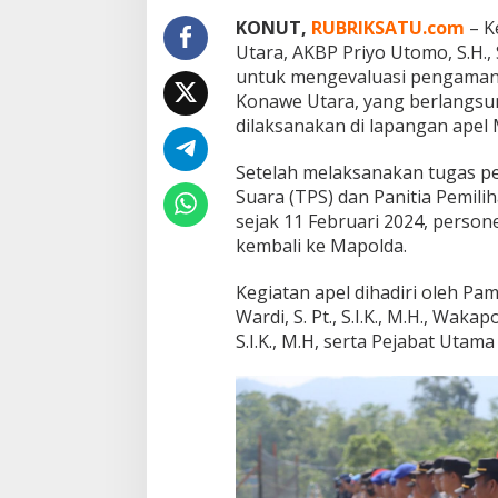
P
KONUT,
RUBRIKSATU.com
– K
e
r
Utara, AKBP Priyo Utomo, S.H., 
s
untuk mengevaluasi pengamana
o
Konawe Utara, yang berlangsun
n
dilaksanakan di lapangan apel 
e
l
P
Setelah melaksanakan tugas 
a
Suara (TPS) dan Panitia Pemili
s
sejak 11 Februari 2024, person
c
kembali ke Mapolda.
a
P
e
Kegiatan apel dihadiri oleh Pa
m
Wardi, S. Pt., S.I.K., M.H., Wak
i
S.I.K., M.H, serta Pejabat Utama
l
u
2
0
2
4