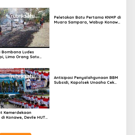
Peletakan Batu Pertama KNMP di
Muara Sampara, Wabup Konawe
Ajak Desa Jemput Program
Pusat
i Bombana Ludes
Api, Lima Orang Satu
 Meninggal Dunia
Antisipasi Penyalahgunaan BBM
Subsidi, Kapolsek Unaaha Cek
Langsung Pengisian di SPBU
t Kemerdekaan
di Konawe, Devile HUT
Libatkan 98 Barisan