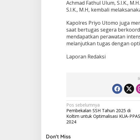
Achmad Fathul Ulum, S.I.K., M.H.
S.I.K., M.H, kembali melaksanak
Kapolres Priyo Utomo juga men
saat bertugas segera berkoord
mendapatkan perawatan intensi
melanjutkan tugas dengan opti
Laporan Redaksi
I
N
Pos sebelumnya
Pembekalan SSH Tahun 2025 di
a
Koltim untuk Optimalisasi KUA-PPA
v
2024
i
Don't Miss