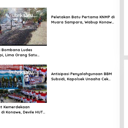
Peletakan Batu Pertama KNMP di
Muara Sampara, Wabup Konawe
Ajak Desa Jemput Program
Pusat
i Bombana Ludes
Api, Lima Orang Satu
 Meninggal Dunia
Antisipasi Penyalahgunaan BBM
Subsidi, Kapolsek Unaaha Cek
Langsung Pengisian di SPBU
t Kemerdekaan
di Konawe, Devile HUT
Libatkan 98 Barisan