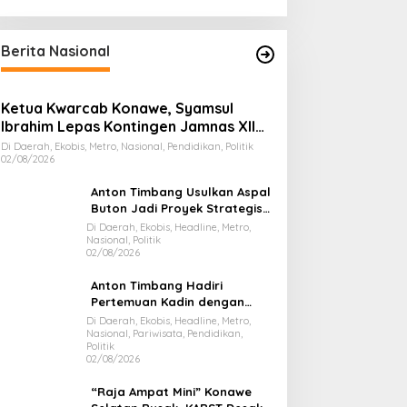
Berita Nasional
Ketua Kwarcab Konawe, Syamsul
Ibrahim Lepas Kontingen Jamnas XII
2026
Di Daerah, Ekobis, Metro, Nasional, Pendidikan, Politik
02/08/2026
Anton Timbang Usulkan Aspal
Buton Jadi Proyek Strategis
Nasional
Di Daerah, Ekobis, Headline, Metro,
Nasional, Politik
02/08/2026
Anton Timbang Hadiri
Pertemuan Kadin dengan
Presiden Prabowo, Bawa Misi
Di Daerah, Ekobis, Headline, Metro,
Nasional, Pariwisata, Pendidikan,
Majukan Ekonomi Sultra
Politik
02/08/2026
“Raja Ampat Mini” Konawe