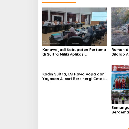
Konawe jadi Kabupaten Pertama
Rumah d
di Sultra Miliki Aplikasi
Dilalap 
Perpustakaan Digital, DPRD
Keluarga
Restui Anggaran Rp200 Juta
Kadin Sultra, IAI Rawa Aopa dan
Yayasan Al Asri Bersinergi Cetak
Lulusan Siap Kerja
Semanga
Bergema 
RI ke-81 