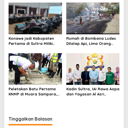
Kasus Tambang Ilegal
Tanawali dan PT
Tadisangka, Siap Kuasai
Lahan Puuwatu
Konawe jadi Kabupaten
Rumah di Bombana Ludes
Pertama di Sultra Miliki
Dilalap Api, Lima Orang
Aplikasi Perpustakaan
Satu Keluarga Meninggal
Digital, DPRD Restui
Dunia
Anggaran Rp200 Juta
Peletakan Batu Pertama
Kadin Sultra, IAI Rawa Aopa
KNMP di Muara Sampara,
dan Yayasan Al Asri
Wabup Konawe Ajak Desa
Bersinergi Cetak Lulusan
Jemput Program Pusat
Siap Kerja
Tinggalkan Balasan