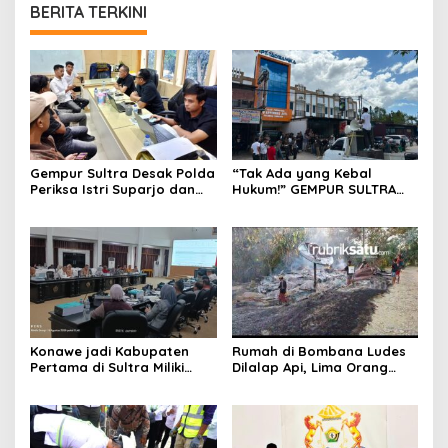
BERITA TERKINI
Gempur Sultra Desak Polda
“Tak Ada yang Kebal
Periksa Istri Suparjo dan
Hukum!” GEMPUR SULTRA
Segera Tahan Tersangka
Geruduk Kantor Fajar S
Kasus Tambang Ilegal
Tanawali dan PT
Tadisangka, Siap Kuasai
Lahan Puuwatu
Konawe jadi Kabupaten
Rumah di Bombana Ludes
Pertama di Sultra Miliki
Dilalap Api, Lima Orang
Aplikasi Perpustakaan
Satu Keluarga Meninggal
Digital, DPRD Restui
Dunia
Anggaran Rp200 Juta