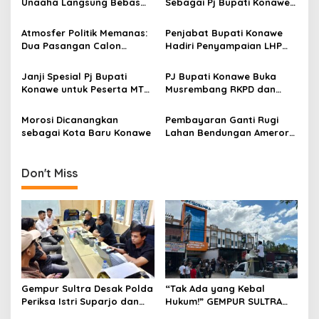
i
Unaaha Langsung Bebas
Sebagai Pj Bupati Konawe,
p
Usai Terima Remisi HUT RI
Fokus pada Penyelesaian
ke-79
Program dan Pilkada
Atmosfer Politik Memanas:
Penjabat Bupati Konawe
o
Serentak
Dua Pasangan Calon
Hadiri Penyampaian LHP
s
Bupati Konawe Unjuk
LKPP 2023 di Jakarta
Kekuatan
Janji Spesial Pj Bupati
PJ Bupati Konawe Buka
Konawe untuk Peserta MTQ
Musrembang RKPD dan
XXXVII, Bakal Berikan
RPJPD 2025-2045: Dorong
Hadiah Umroh
Pembangunan dan
Morosi Dicanangkan
Pembayaran Ganti Rugi
Penanggulangan Stunting
sebagai Kota Baru Konawe
Lahan Bendungan Ameroro
sebelum Bulan Ramadhan
Don't Miss
Gempur Sultra Desak Polda
“Tak Ada yang Kebal
Periksa Istri Suparjo dan
Hukum!” GEMPUR SULTRA
Segera Tahan Tersangka
Geruduk Kantor Fajar S