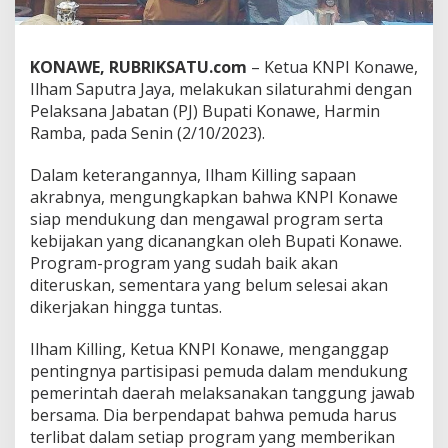
a
l
P
KONAWE, RUBRIKSATU.com
– Ketua KNPI Konawe,
r
o
Ilham Saputra Jaya, melakukan silaturahmi dengan
g
Pelaksana Jabatan (PJ) Bupati Konawe, Harmin
r
Ramba, pada Senin (2/10/2023).
a
m
Dalam keterangannya, Ilham Killing sapaan
P
J
akrabnya, mengungkapkan bahwa KNPI Konawe
B
siap mendukung dan mengawal program serta
u
kebijakan yang dicanangkan oleh Bupati Konawe.
p
Program-program yang sudah baik akan
a
t
diteruskan, sementara yang belum selesai akan
i
dikerjakan hingga tuntas.
K
o
Ilham Killing, Ketua KNPI Konawe, menganggap
n
pentingnya partisipasi pemuda dalam mendukung
a
w
pemerintah daerah melaksanakan tanggung jawab
e
bersama. Dia berpendapat bahwa pemuda harus
terlibat dalam setiap program yang memberikan