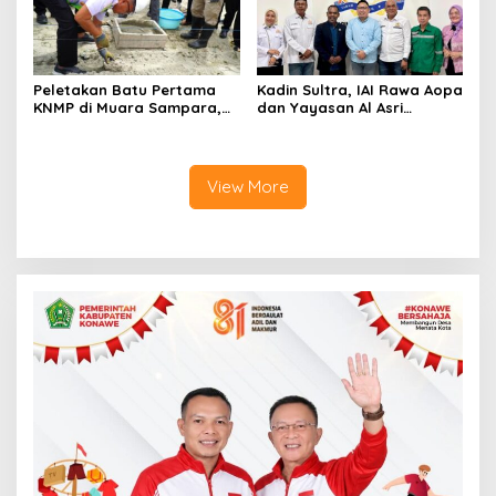
Peletakan Batu Pertama
Kadin Sultra, IAI Rawa Aopa
KNMP di Muara Sampara,
dan Yayasan Al Asri
Wabup Konawe Ajak Desa
Bersinergi Cetak Lulusan
Jemput Program Pusat
Siap Kerja
View More