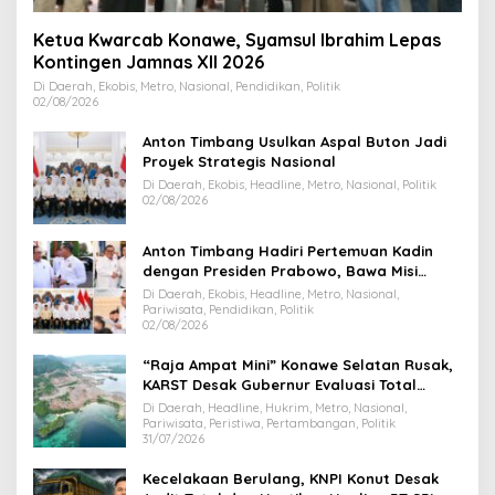
Ketua Kwarcab Konawe, Syamsul Ibrahim Lepas
Kontingen Jamnas XII 2026
Di Daerah, Ekobis, Metro, Nasional, Pendidikan, Politik
02/08/2026
Anton Timbang Usulkan Aspal Buton Jadi
Proyek Strategis Nasional
Di Daerah, Ekobis, Headline, Metro, Nasional, Politik
02/08/2026
Anton Timbang Hadiri Pertemuan Kadin
dengan Presiden Prabowo, Bawa Misi
Majukan Ekonomi Sultra
Di Daerah, Ekobis, Headline, Metro, Nasional,
Pariwisata, Pendidikan, Politik
02/08/2026
“Raja Ampat Mini” Konawe Selatan Rusak,
KARST Desak Gubernur Evaluasi Total
Dispar Sultra
Di Daerah, Headline, Hukrim, Metro, Nasional,
Pariwisata, Peristiwa, Pertambangan, Politik
31/07/2026
Kecelakaan Berulang, KNPI Konut Desak