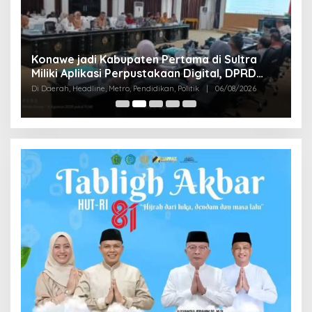
S
Konawe jadi Kabupaten Pertama di Sultra
K
Miliki Aplikasi Perpustakaan Digital, DPRD
B
Di
Restui Anggaran Rp200 Juta
Di Daerah, Headline, Metro, Pendidikan, Politik
|
06/08/2026
Bu