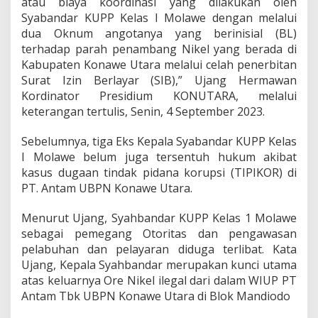
atau biaya koordinasi yang dilakukan oleh
n
Syabandar KUPP Kelas I Molawe dengan melalui
h
dua Oknum angotanya yang berinisial (BL)
u
terhadap parah penambang Nikel yang berada di
b
R
Kabupaten Konawe Utara melalui celah penerbitan
I
Surat Izin Berlayar (SIB),” Ujang Hermawan
S
Kordinator Presidium KONUTARA, melalui
e
keterangan tertulis, Senin, 4 September 2023.
g
e
r
Sebelumnya, tiga Eks Kepala Syabandar KUPP Kelas
a
I Molawe belum juga tersentuh hukum akibat
C
kasus dugaan tindak pidana korupsi (TIPIKOR) di
o
PT. Antam UBPN Konawe Utara.
p
o
t
Menurut Ujang, Syahbandar KUPP Kelas 1 Molawe
K
sebagai pemegang Otoritas dan pengawasan
e
pelabuhan dan pelayaran diduga terlibat. Kata
p
Ujang, Kepala Syahbandar merupakan kunci utama
a
l
atas keluarnya Ore Nikel ilegal dari dalam WIUP PT
a
Antam Tbk UBPN Konawe Utara di Blok Mandiodo
S
y