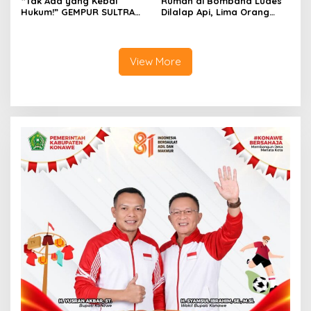
“Tak Ada yang Kebal
Rumah di Bombana Ludes
Hukum!” GEMPUR SULTRA
Dilalap Api, Lima Orang
Geruduk Kantor Fajar S
Satu Keluarga Meninggal
Tanawali dan PT
Dunia
Tadisangka, Siap Kuasai
Lahan Puuwatu
View More