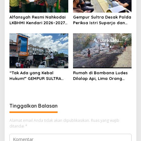
Alfansyah Resmi Nahkodai
Gempur Sultra Desak Polda
LKBHMI Kendari 2026–2027,
Periksa Istri Suparjo dan
Bidik Penguatan Advokasi
Segera Tahan Tersangka
Hukum
Kasus Tambang Ilegal
“Tak Ada yang Kebal
Rumah di Bombana Ludes
Hukum!” GEMPUR SULTRA
Dilalap Api, Lima Orang
Geruduk Kantor Fajar S
Satu Keluarga Meninggal
Tanawali dan PT
Dunia
Tadisangka, Siap Kuasai
Lahan Puuwatu
Tinggalkan Balasan
Alamat email Anda tidak akan dipublikasikan.
Ruas yang wajib
ditandai
*