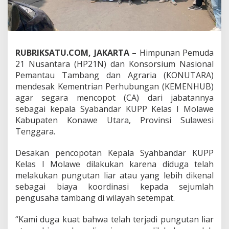
H
P
2
1
N
RUBRIKSATU.COM, JAKARTA –
Himpunan Pemuda
d
a
21 Nusantara (HP21N) dan Konsorsium Nasional
n
Pemantau Tambang dan Agraria (KONUTARA)
K
mendesak Kementrian Perhubungan (KEMENHUB)
O
agar segara mencopot (CA) dari jabatannya
N
U
sebagai kepala Syabandar KUPP Kelas I Molawe
T
Kabupaten Konawe Utara, Provinsi Sulawesi
A
Tenggara.
R
A
Desakan pencopotan Kepala Syahbandar KUPP
D
e
Kelas I Molawe dilakukan karena diduga telah
s
melakukan pungutan liar atau yang lebih dikenal
a
sebagai biaya koordinasi kepada sejumlah
k
pengusaha tambang di wilayah setempat.
K
e
m
“Kami duga kuat bahwa telah terjadi pungutan liar
e