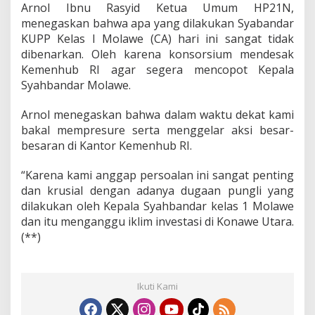
Arnol Ibnu Rasyid Ketua Umum HP21N,
a
menegaskan bahwa apa yang dilakukan Syabandar
h
b
KUPP Kelas I Molawe (CA) hari ini sangat tidak
a
dibenarkan. Oleh karena konsorsium mendesak
n
Kemenhub RI agar segera mencopot Kepala
d
Syahbandar Molawe.
a
r
M
Arnol menegaskan bahwa dalam waktu dekat kami
o
bakal mempresure serta menggelar aksi besar-
l
besaran di Kantor Kemenhub RI.
a
w
“Karena kami anggap persoalan ini sangat penting
e
dan krusial dengan adanya dugaan pungli yang
dilakukan oleh Kepala Syahbandar kelas 1 Molawe
dan itu menganggu iklim investasi di Konawe Utara.
(**)
Ikuti Kami