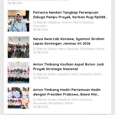
08/08/2026
Polresta Kendari Tangkap Perempuan
Diduga Penipu Proyek, Korban Rugi Rp588,1
Juta
Di Daerah, Headline, Hukrim, Metro, Nasional,
Polhukam
08/08/2026
Ketua Kwarcab Konawe, Syamsul Ibrahim
Lepas Kontingen Jamnas XII 2026
Di Daerah, Ekobis, Metro, Nasional, Pendidikan, Politik
02/08/2026
Anton Timbang Usulkan Aspal Buton Jadi
Proyek Strategis Nasional
Di Daerah, Ekobis, Headline, Metro, Nasional, Politik
02/08/2026
Anton Timbang Hadiri Pertemuan Kadin
dengan Presiden Prabowo, Bawa Misi
Majukan Ekonomi Sultra
Di Daerah, Ekobis, Headline, Metro, Nasional,
Pariwisata, Pendidikan, Politik
02/08/2026