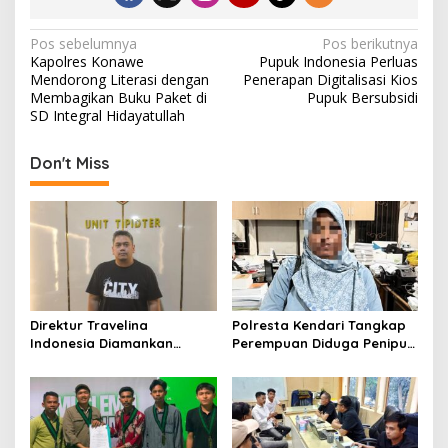
N
Pos sebelumnya
Pos berikutnya
Kapolres Konawe
Pupuk Indonesia Perluas
a
Mendorong Literasi dengan
Penerapan Digitalisasi Kios
v
Membagikan Buku Paket di
Pupuk Bersubsidi
SD Integral Hidayatullah
i
g
Don't Miss
a
s
i
p
o
s
Direktur Travelina
Polresta Kendari Tangkap
Indonesia Diamankan
Perempuan Diduga Penipu
Polresta Kendari, Kasus
Proyek, Korban Rugi
Penelantaran Jemaah
Rp588,1 Juta
Umrah Masuk Babak Baru