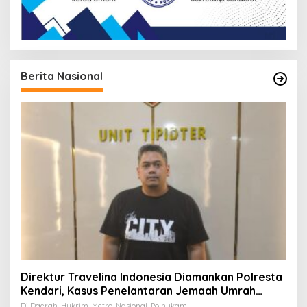
Berita Nasional
Direktur Travelina Indonesia Diamankan Polresta
Kendari, Kasus Penelantaran Jemaah Umrah
Masuk Babak Baru
Di Daerah, Hukrim, Metro, Nasional, Polhukam