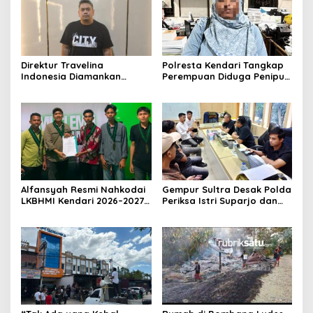
Direktur Travelina
Polresta Kendari Tangkap
Indonesia Diamankan
Perempuan Diduga Penipu
Polresta Kendari, Kasus
Proyek, Korban Rugi
Penelantaran Jemaah
Rp588,1 Juta
Umrah Masuk Babak Baru
Alfansyah Resmi Nahkodai
Gempur Sultra Desak Polda
LKBHMI Kendari 2026–2027,
Periksa Istri Suparjo dan
Bidik Penguatan Advokasi
Segera Tahan Tersangka
Hukum
Kasus Tambang Ilegal