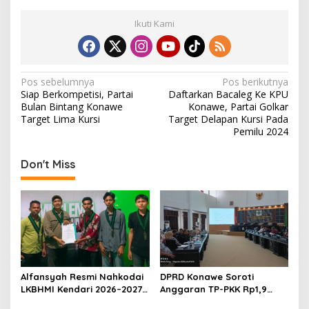
Ikuti Kami
N
Pos sebelumnya
Pos berikutnya
Siap Berkompetisi, Partai
Daftarkan Bacaleg Ke KPU
a
Bulan Bintang Konawe
Konawe, Partai Golkar
v
Target Lima Kursi
Target Delapan Kursi Pada
Pemilu 2024
i
g
Don't Miss
a
s
i
p
o
s
Alfansyah Resmi Nahkodai
DPRD Konawe Soroti
LKBHMI Kendari 2026–2027,
Anggaran TP-PKK Rp1,9
Bidik Penguatan Advokasi
Miliar, Jangan APBD Habis