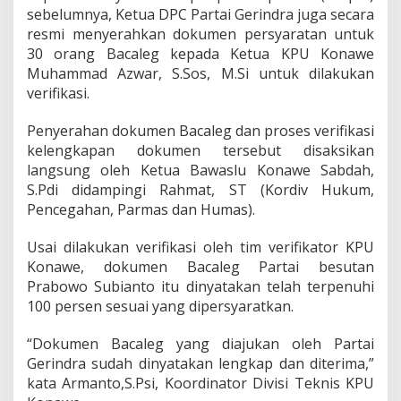
m
sebelumnya, Ketua DPC Partai Gerindra juga secara
i
resmi menyerahkan dokumen persyaratan untuk
l
30 orang Bacaleg kepada Ketua KPU Konawe
u
Muhammad Azwar, S.Sos, M.Si untuk dilakukan
2
verifikasi.
0
2
4
Penyerahan dokumen Bacaleg dan proses verifikasi
kelengkapan dokumen tersebut disaksikan
langsung oleh Ketua Bawaslu Konawe Sabdah,
S.Pdi didampingi Rahmat, ST (Kordiv Hukum,
Pencegahan, Parmas dan Humas).
Usai dilakukan verifikasi oleh tim verifikator KPU
Konawe, dokumen Bacaleg Partai besutan
Prabowo Subianto itu dinyatakan telah terpenuhi
100 persen sesuai yang dipersyaratkan.
“Dokumen Bacaleg yang diajukan oleh Partai
Gerindra sudah dinyatakan lengkap dan diterima,”
kata Armanto,S.Psi, Koordinator Divisi Teknis KPU