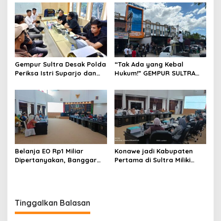
Hukum
untuk Perjalanan Dinas
Gempur Sultra Desak Polda
“Tak Ada yang Kebal
Periksa Istri Suparjo dan
Hukum!” GEMPUR SULTRA
Segera Tahan Tersangka
Geruduk Kantor Fajar S
Kasus Tambang Ilegal
Tanawali dan PT
Tadisangka, Siap Kuasai
Lahan Puuwatu
Belanja EO Rp1 Miliar
Konawe jadi Kabupaten
Dipertanyakan, Banggar
Pertama di Sultra Miliki
Minta Anggaran Dinas
Aplikasi Perpustakaan
Pariwisata Konawe
Digital, DPRD Restui
Dirasionalisasi
Anggaran Rp200 Juta
Tinggalkan Balasan