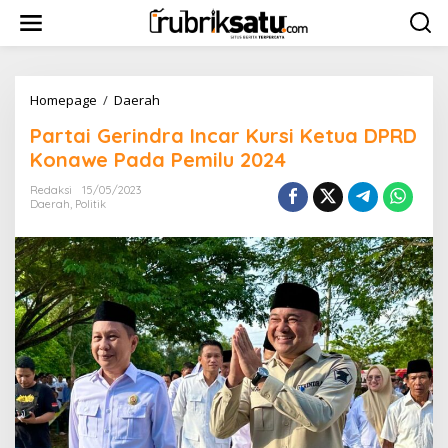
L
e
w
a
t
i
Homepage
/
Daerah
P
k
a
Partai Gerindra Incar Kursi Ketua DPRD
e
r
k
t
Konawe Pada Pemilu 2024
o
a
n
i
Redaksi
15/05/2023
t
Daerah
,
Politik
G
e
e
n
r
i
n
d
r
a
I
n
c
a
r
K