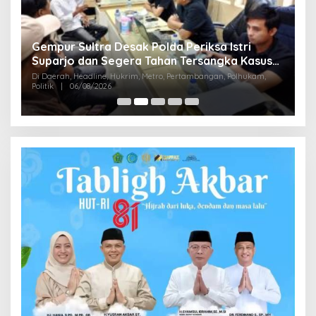
Gempur Sultra Desak Polda Periksa Istri
,9
B
Suparjo dan Segera Tahan Tersangka Kasus
M
Tambang Ilegal
Di Daerah, Headline, Hukrim, Metro, Pertambangan, Polhukam,
D
Politik
|
06/08/2026
Di 