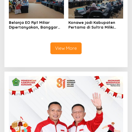
Belanja EO Rp1 Miliar
Konawe jadi Kabupaten
Dipertanyakan, Banggar
Pertama di Sultra Miliki
Minta Anggaran Dinas
Aplikasi Perpustakaan
Pariwisata Konawe
Digital, DPRD Restui
Dirasionalisasi
Anggaran Rp200 Juta
View More