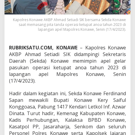
k
d
a
P
Kapolres Konawe AKBP Ahmad Setiadi SIK bersama Sekda Konawe
saat memasang pita tanda operasi ketupat anoa tahun 2023 di
i
lapangan apel Mapolres Konawe, Senin (17/4/2023).
m
p
i
n
RUBRIKSATU.COM, KONAWE
– Kapolres Konawe
A
AKBP Ahmad Setiadi SIK didampingi Sekretaris
p
Daerah (Sekda) Konawe memimpin apel gelar
e
pasukan operasi ketupat anoa tahun 2023 di
l
lapangan apel Mapolres Konawe, Senin
G
e
(17/4/2023).
l
a
Hadir dalam kegiatan ini, Sekda Konawe Ferdinand
r
Sapan mewakili Bupati Konawe Kery Saiful
P
Konggoasa, Pabung 1417 Kendari Letkol Inf. Azwar
a
s
Dinata. Turut hadir, Kemenag Kabupaten Konawe,
u
Kadis Perhubungan, Kalaksa BPBD Konawe,
k
Kasatpol PP, Jasaraharja, Senkom dan seluruh
a
Personel Polres Konawe serta Kapolsek Jajaran
n