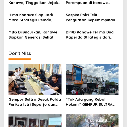
Konawe, Tinggalkan Jejak
Perempuan di Konawe
o
Pengabdian dan Kenangan
Alami Luka Robek di Bibir
s
Mendalam di Hati
Setelah Diserang Badik
Hima Konawe Siap Jadi
Sespim Polri Teliti
Masyarakat
Mitra Strategis Pemda,
Penguatan Kepemimpinan
Dorong Pembangunan
di Polres Konawe Menuju
Sektor Pertanian
Indonesia Emas 2045
MBG Diluncurkan, Konawe
DPRD Konawe Terima Dua
Siapkan Generasi Sehat
Raperda Strategis dari
Pemda
Don't Miss
Gempur Sultra Desak Polda
“Tak Ada yang Kebal
Periksa Istri Suparjo dan
Hukum!” GEMPUR SULTRA
Segera Tahan Tersangka
Geruduk Kantor Fajar S
Kasus Tambang Ilegal
Tanawali dan PT
Tadisangka, Siap Kuasai
Lahan Puuwatu