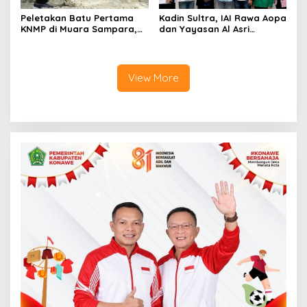
Peletakan Batu Pertama
Kadin Sultra, IAI Rawa Aopa
KNMP di Muara Sampara,
dan Yayasan Al Asri
Wabup Konawe Ajak Desa
Bersinergi Cetak Lulusan
Jemput Program Pusat
Siap Kerja
View More