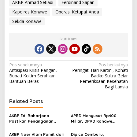
AKBP Ahmad Setiadi
Ferdinand Sapan
Kapolres Konawe
Operasi Ketupat Anoa
Sekda Konawe
Ikuti Kami
N
Pos sebelumnya
Pos berikutnya
Antisipasi Krisis Pangan,
Peringati Hari Kartini, Kohati
a
Bupati Koltim Serahkan
Badko Sultra Gelar
v
Bantuan Beras
Pemeriksaan Kesehatan
Bagi Lansia
i
g
Related Posts
a
s
AKBP Edi Raharjono
APBD Menyusut Rp400
Pastikan Penanganan
Miliar, DPRD Konawe
i
Kasus Korupsi di Konawe
Dorong OPD Lebih Efisien
p
Tetap Berjalan
dan Tepat Sasaran
AKBP Noer Alam Pamit dari
Dipicu Cemburu,