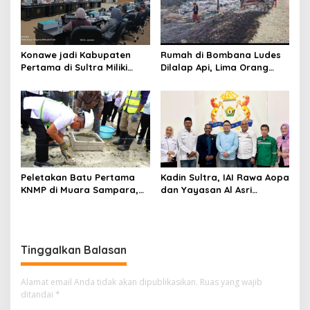
Konawe jadi Kabupaten
Rumah di Bombana Ludes
Pertama di Sultra Miliki
Dilalap Api, Lima Orang
Aplikasi Perpustakaan
Satu Keluarga Meninggal
Digital, DPRD Restui
Dunia
Anggaran Rp200 Juta
Peletakan Batu Pertama
Kadin Sultra, IAI Rawa Aopa
KNMP di Muara Sampara,
dan Yayasan Al Asri
Wabup Konawe Ajak Desa
Bersinergi Cetak Lulusan
Jemput Program Pusat
Siap Kerja
Tinggalkan Balasan
Alamat email Anda tidak akan dipublikasikan.
Ruas yang wajib
ditandai
*