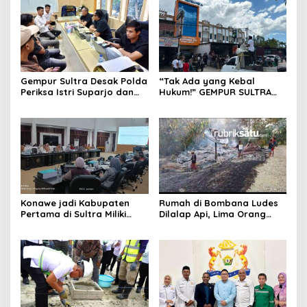
Gempur Sultra Desak Polda
“Tak Ada yang Kebal
Periksa Istri Suparjo dan
Hukum!” GEMPUR SULTRA
Segera Tahan Tersangka
Geruduk Kantor Fajar S
Kasus Tambang Ilegal
Tanawali dan PT
Tadisangka, Siap Kuasai
Lahan Puuwatu
Konawe jadi Kabupaten
Rumah di Bombana Ludes
Pertama di Sultra Miliki
Dilalap Api, Lima Orang
Aplikasi Perpustakaan
Satu Keluarga Meninggal
Digital, DPRD Restui
Dunia
Anggaran Rp200 Juta