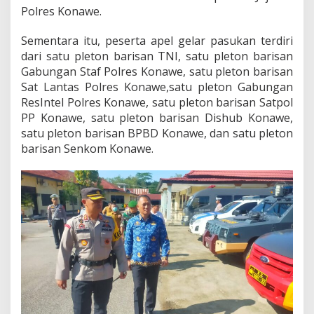
O
Polres Konawe.
p
e
Sementara itu, peserta apel gelar pasukan terdiri
r
dari satu pleton barisan TNI, satu pleton barisan
a
Gabungan Staf Polres Konawe, satu pleton barisan
s
i
Sat Lantas Polres Konawe,satu pleton Gabungan
K
ResIntel Polres Konawe, satu pleton barisan Satpol
e
PP Konawe, satu pleton barisan Dishub Konawe,
t
satu pleton barisan BPBD Konawe, dan satu pleton
u
barisan Senkom Konawe.
p
a
t
A
n
o
a
2
0
2
3