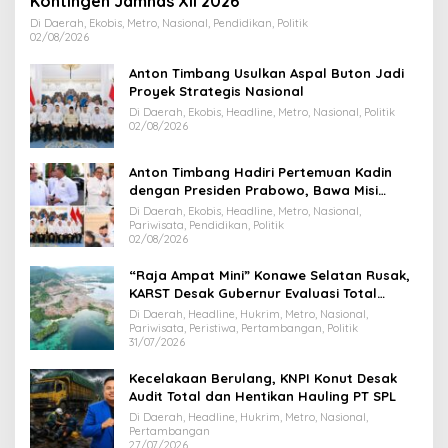
Kontingen Jamnas XII 2026
Di Daerah, Ekobis, Metro, Nasional, Pendidikan, Politik
02/08/2026
Anton Timbang Usulkan Aspal Buton Jadi
Proyek Strategis Nasional
Di Daerah, Ekobis, Headline, Metro, Nasional, Politik
02/08/2026
Anton Timbang Hadiri Pertemuan Kadin
dengan Presiden Prabowo, Bawa Misi
Majukan Ekonomi Sultra
Di Daerah, Ekobis, Headline, Metro, Nasional,
Pariwisata, Pendidikan, Politik
02/08/2026
“Raja Ampat Mini” Konawe Selatan Rusak,
KARST Desak Gubernur Evaluasi Total
Dispar Sultra
Di Daerah, Headline, Hukrim, Metro, Nasional,
Pariwisata, Peristiwa, Pertambangan, Politik
31/07/2026
Kecelakaan Berulang, KNPI Konut Desak
Audit Total dan Hentikan Hauling PT SPL
Di Daerah, Headline, Hukrim, Metro, Nasional,
Pertambangan
27/07/2026